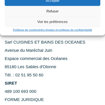
Accepter
exercer en nous contactant par E-Mail à l’adresse :
​​​cbo2@wanadoo.fr. Pour plus d’informations, nous
Refuser
vous invitons à consulter le site
internet :
cnil.fr
(commission nationale de
Voir les préférences
l’informatique et des libertés).
Politique de cookies
Infos légales et politique de confidentialité
EDITEUR DU SITE
Sarl CUISINES ET BAINS DES OCEANES
Avenue du Maréchal Juin
Espace commercial des Océanes
85180 Les Sables d'Olonne
Tél. : 02 51 95 50 60
SIRET
489 100 693 000
FORME JURIDIQUE