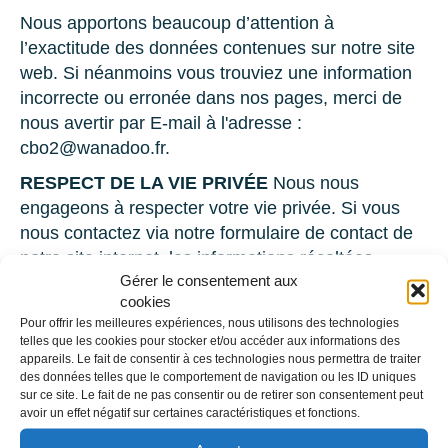
Nous apportons beaucoup d’attention à
l’exactitude des données contenues sur notre site
web. Si néanmoins vous trouviez une information
incorrecte ou erronée dans nos pages, merci de
nous avertir par E-mail à l'adresse :
cbo2@wanadoo.fr.
RESPECT DE LA VIE PRIVÉE
Nous nous
engageons à respecter votre vie privée. Si vous
nous contactez via notre formulaire de contact de
notre site internet, les informations récoltées
Gérer le consentement aux
(noms, prénoms, numéro de téléphone, adresse
cookies
électronique…), nous servent uniquement à
Pour offrir les meilleures expériences, nous utilisons des technologies
pouvoir répondre au mieux à vos demandes.
telles que les cookies pour stocker et/ou accéder aux informations des
Conformément à la loi Informatique et Libertés du
appareils. Le fait de consentir à ces technologies nous permettra de traiter
des données telles que le comportement de navigation ou les ID uniques
6 janvier 1978 modifiée, vous disposez de droits
sur ce site. Le fait de ne pas consentir ou de retirer son consentement peut
d’accès, de rectification et d’opposition aux
avoir un effet négatif sur certaines caractéristiques et fonctions.
données vous concernant, que vous pouvez